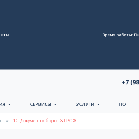
акты
Время работы:
Пн.
+7 (9
НИЯ
СЕРВИСЫ
УСЛУГИ
ПО
от
1С: Документооборот 8 ПРОФ
»